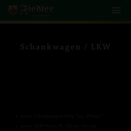
Zum
Tog
Inhalt
springen
Nav
HOME
UNTERNEHMEN
Schankwagen / LKW
BIERE und AFG
RUNDGANG
SCHANKTECHNIK / VERLEIH
KONTAKT
neuer Schankwagen 4 ltg. Typ „Winter“
neuer LKW Volvo FL 290 als 16t mit
PRESSE / MEDIADATEN