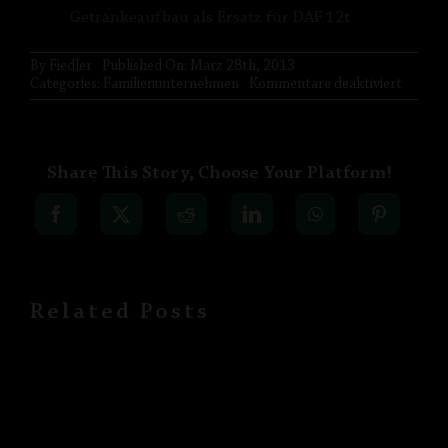
Getränkeaufbau als Ersatz für DAF 12t
PARTNER
By
Fiedler
Published On: März 28th, 2013
für
Categories:
Familienunternehmen
Kommentare deaktiviert
IMPRESSUM
Schank
/
LKW
DATENSCHUTZ
Share This Story, Choose Your Platform!
Related Posts