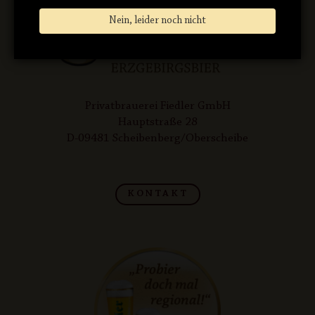
Nein, leider noch nicht
Privatbrauerei Fiedler GmbH
Hauptstraße 28
D-09481 Scheibenberg/Oberscheibe
KONTAKT