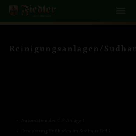
Zum
Tog
Inhalt
springen
Nav
HOME
UNTERNEHMEN
Reinigungsanlagen/Sudha
BIERE und AFG
RUNDGANG
SCHANKTECHNIK / VERLEIH
KONTAKT
Automation der CIP-Anlage 1
Erneuerung Fußboden im Sudhaus Teil 1
PRESSE / MEDIADATEN