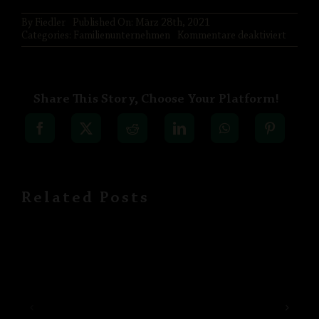
By
Fiedler
Published On: März 28th, 2021
PARTNER
für
Categories:
Familienunternehmen
Kommentare deaktiviert
Reinig
IMPRESSUM
Share This Story, Choose Your Platform!
DATENSCHUTZ
Related Posts