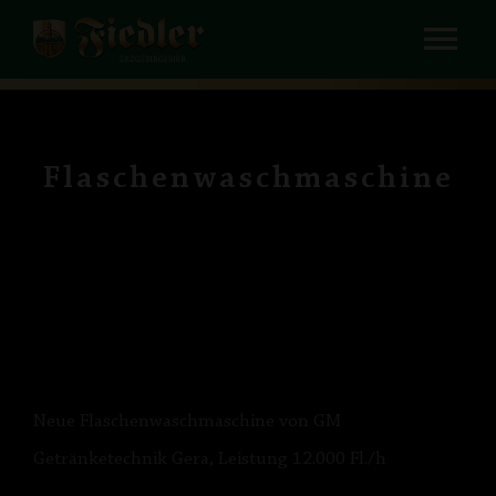
Zum
Tog
Inhalt
springen
Nav
HOME
UNTERNEHMEN
Flaschenwaschmaschine
BIERE und AFG
RUNDGANG
SCHANKTECHNIK / VERLEIH
KONTAKT
Neue Flaschenwaschmaschine von GM
Getränketechnik Gera, Leistung 12.000 Fl./h
PRESSE / MEDIADATEN