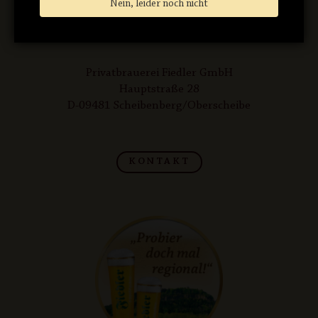
Nein, leider noch nicht
Privatbrauerei Fiedler GmbH
Hauptstraße 28
D-09481 Scheibenberg/Oberscheibe
KONTAKT