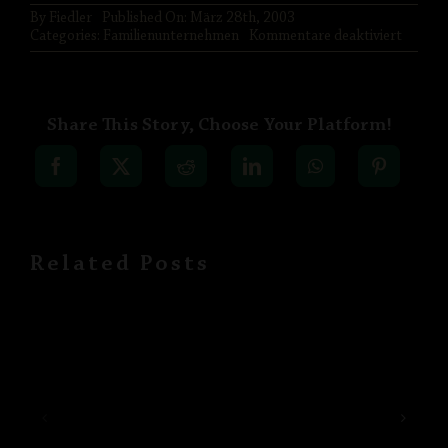
By
Fiedler
Published On: März 28th, 2003
für
Categories:
Familienunternehmen
Kommentare deaktiviert
PARTNER
Flasch
IMPRESSUM
Share This Story, Choose Your Platform!
DATENSCHUTZ
Related Posts