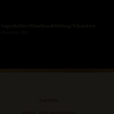
Lagerkeller/Flaschenabfüllung/Schankwagen
März 25th, 2024
PARTNER
PRESSE- UND MEDIADATEN