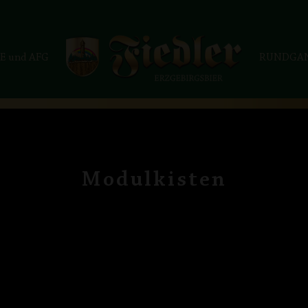
E und AFG
RUNDGA
Modulkisten